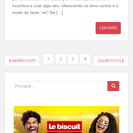
incentiva a criar algo seu, oferecendo os itens certos e o
modo de fazer, né? De […]
LEIA MAIS
PAGINAÇÃO
1
2
3
4
NEWER POSTS
OLDER POSTS
DE
POSTS
Search
for: