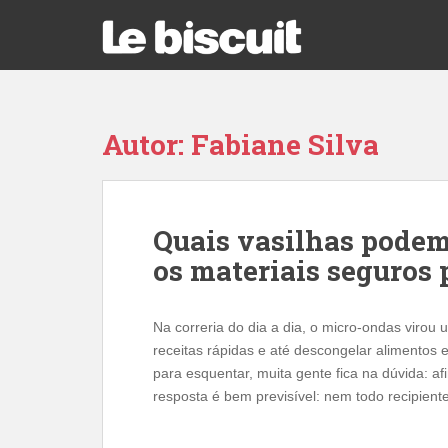
S
k
i
p
t
o
Autor:
Fabiane Silva
m
a
i
n
Quais vasilhas podem
c
os materiais seguros 
o
n
t
Na correria do dia a dia, o micro-ondas virou
e
receitas rápidas e até descongelar alimentos
n
para esquentar, muita gente fica na dúvida: af
t
resposta é bem previsível: nem todo recipient