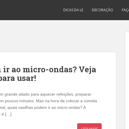
DICAS DA LE
DECORAÇÃO
FAÇ
 ir ao micro-ondas? Veja
para usar!
 um grande aliado para aquecer refeições, preparar
 em poucos minutos. Mas na hora de colocar a comida
inal, quais vasilhas podem ir ao micro-ondas? A
e é […]