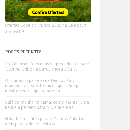
Ofertas Copa do Mundo 2026 na Le biscuit.
Aproveite!
POSTS RECENTES
Pai Gourmet: 3 receitas surpreendentes para
fazer no Grill e na Sanduicheira Elétrica
O churrasco perfeito de Dia dos Pais:
utensílios e copos térmicos que todo pai
mestre-churrasqueiro precisa
Café da manhã na cama: como montar uma
bandeja perfeita para o Dia dos Pais
Guia de presentes para o Dia dos Pais: ideias
úteis para todos os estilos