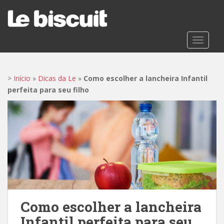
S
k
i
p
TOGGLE
t
o
m
>
Início
»
Dicas da Le
»
Como escolher a lancheira Infantil
a
perfeita para seu filho
i
n
c
o
n
t
e
n
t
Como escolher a lancheira
Infantil perfeita para seu