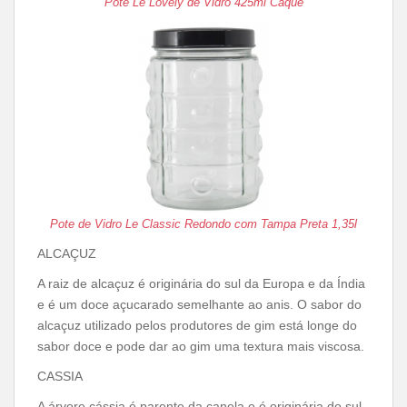
Pote Le Lovely de Vidro 425ml Caque
Pote de Vidro Le Classic Redondo com Tampa Preta 1,35l
ALCAÇUZ
A raiz de alcaçuz é originária do sul da Europa e da Índia
e é um doce açucarado semelhante ao anis. O sabor do
alcaçuz utilizado pelos produtores de gim está longe do
sabor doce e pode dar ao gim uma textura mais viscosa.
CASSIA
A árvore cássia é parente da canela e é originária do sul