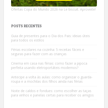
Ofertas Copa do Mundo 2026 na Le biscuit. Aproveite!
POSTS RECENTES
Guia de presentes para o Dia dos Pais: ideias úteis
para todos os estilos
Férias escolares na cozinha: 5 receitas fáceis e
seguras para fazer com as crianças
Cinema em casa nas férias: como fazer a pipoca
perfeita usando eletroportáteis modernos?
Antecipe a volta às aulas: como organizar o guarda-
roupa e a mochilas dos filhos ainda nas férias
Noite de caldos e fondues: como escolher as taças
para vinhos e panelas certas para receber os amigos