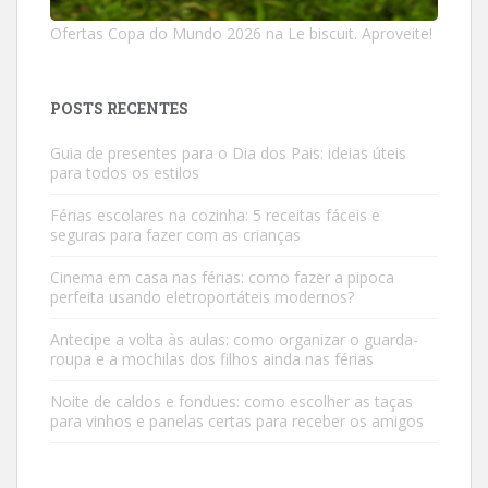
Ofertas Copa do Mundo 2026 na Le biscuit. Aproveite!
POSTS RECENTES
Guia de presentes para o Dia dos Pais: ideias úteis
para todos os estilos
Férias escolares na cozinha: 5 receitas fáceis e
seguras para fazer com as crianças
Cinema em casa nas férias: como fazer a pipoca
perfeita usando eletroportáteis modernos?
Antecipe a volta às aulas: como organizar o guarda-
roupa e a mochilas dos filhos ainda nas férias
Noite de caldos e fondues: como escolher as taças
para vinhos e panelas certas para receber os amigos