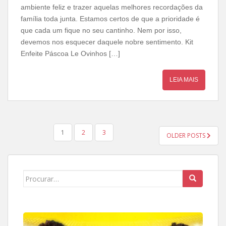
ambiente feliz e trazer aquelas melhores recordações da
família toda junta. Estamos certos de que a prioridade é
que cada um fique no seu cantinho. Nem por isso,
devemos nos esquecer daquele nobre sentimento. Kit
Enfeite Páscoa Le Ovinhos […]
LEIA MAIS
PAGINAÇÃO
1
2
3
OLDER POSTS
DE
POSTS
Search
for: