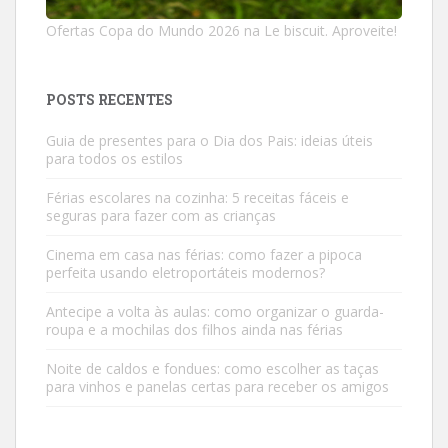
Ofertas Copa do Mundo 2026 na Le biscuit. Aproveite!
POSTS RECENTES
Guia de presentes para o Dia dos Pais: ideias úteis
para todos os estilos
Férias escolares na cozinha: 5 receitas fáceis e
seguras para fazer com as crianças
Cinema em casa nas férias: como fazer a pipoca
perfeita usando eletroportáteis modernos?
Antecipe a volta às aulas: como organizar o guarda-
roupa e a mochilas dos filhos ainda nas férias
Noite de caldos e fondues: como escolher as taças
para vinhos e panelas certas para receber os amigos