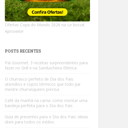
Ofertas Copa do Mundo 2026 na Le biscuit.
Aproveite!
POSTS RECENTES
Pai Gourmet: 3 receitas surpreendentes para
fazer no Grill e na Sanduicheira Elétrica
O churrasco perfeito de Dia dos Pais:
utensílios e copos térmicos que todo pai
mestre-churrasqueiro precisa
Café da manhã na cama: como montar uma
bandeja perfeita para o Dia dos Pais
Guia de presentes para o Dia dos Pais: ideias
úteis para todos os estilos