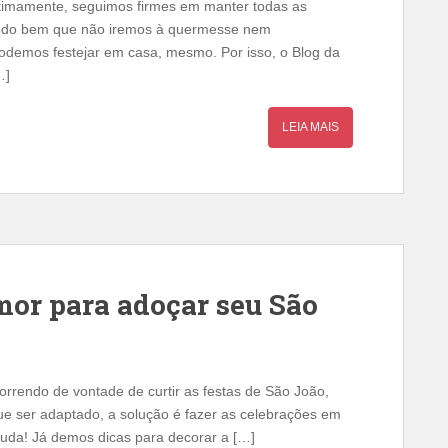
timamente, seguimos firmes em manter todas as
Tudo bem que não iremos à quermesse nem
odemos festejar em casa, mesmo. Por isso, o Blog da
…]
LEIA MAIS
mor para adoçar seu São
rrendo de vontade de curtir as festas de São João,
ue ser adaptado, a solução é fazer as celebrações em
juda! Já demos dicas para decorar a […]