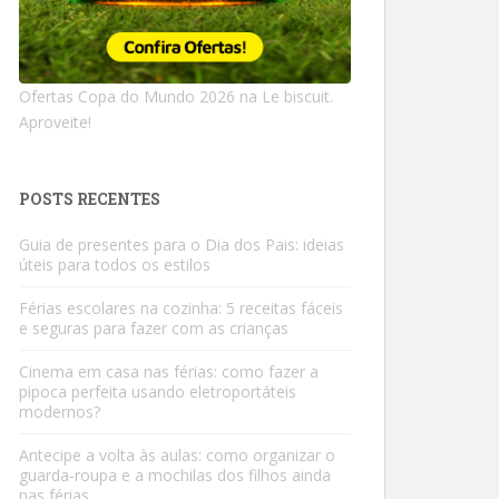
Ofertas Copa do Mundo 2026 na Le biscuit.
Aproveite!
POSTS RECENTES
Guia de presentes para o Dia dos Pais: ideias
úteis para todos os estilos
Férias escolares na cozinha: 5 receitas fáceis
e seguras para fazer com as crianças
Cinema em casa nas férias: como fazer a
pipoca perfeita usando eletroportáteis
modernos?
Antecipe a volta às aulas: como organizar o
guarda-roupa e a mochilas dos filhos ainda
nas férias