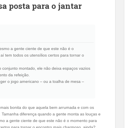
a posta para o jantar
esmo a gente ciente de que este não é o
í tem todos os utensílios certos para tornar o
o conjunto montado, ele não deixa espaços vazios
nto da refeição.
ger o jogo americano – ou a toalha de mesa –
mais bonita do que aquela bem arrumada e com os
… Tamanha diferença quando a gente monta as louças e
smo a gente ciente de que este não é o momento para
 certos para tornar o encontro mais charmoso, ainda?