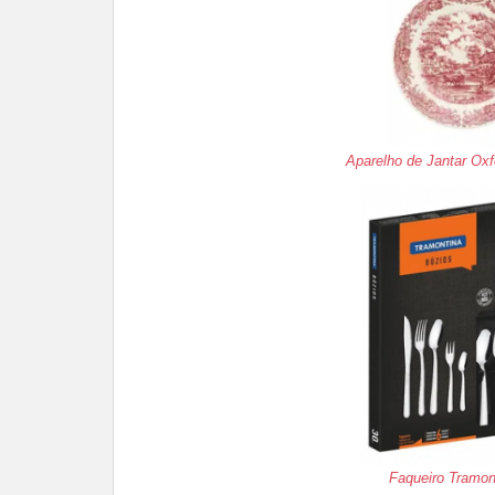
Aparelho de Jantar Ox
Faqueiro Tramo