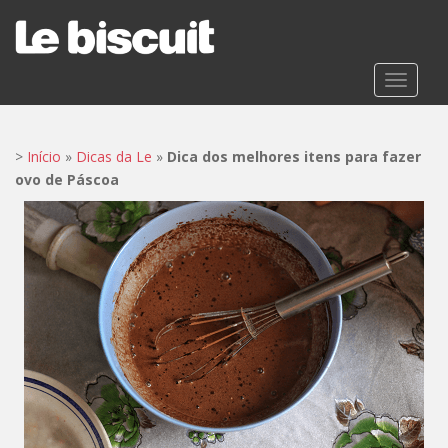
S
k
i
p
TOGGLE
t
o
m
>
Início
»
Dicas da Le
»
Dica dos melhores itens para fazer
a
ovo de Páscoa
i
n
c
o
n
t
e
n
t