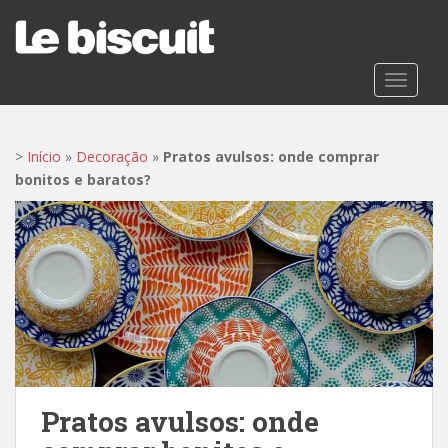
S
k
i
p
TOGGLE
t
o
m
>
Início
»
Decoração
»
Pratos avulsos: onde comprar
a
bonitos e baratos?
i
n
c
o
n
t
e
n
t
Pratos avulsos: onde