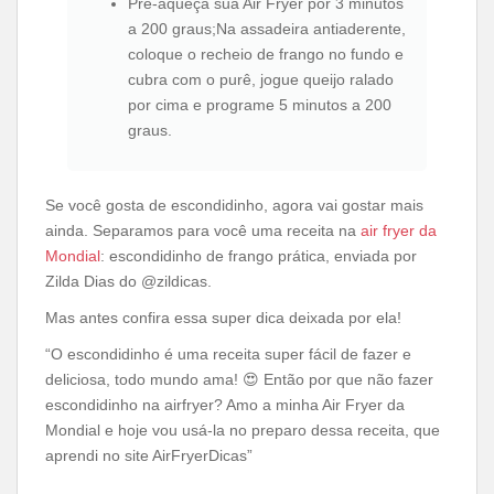
Pré-aqueça sua Air Fryer por 3 minutos
a 200 graus;Na assadeira antiaderente,
coloque o recheio de frango no fundo e
cubra com o purê, jogue queijo ralado
por cima e programe 5 minutos a 200
graus.
Se você gosta de escondidinho, agora vai gostar mais
ainda. Separamos para você uma receita na
air fryer da
Mondial
: escondidinho de frango prática, enviada por
Zilda Dias do @zildicas.
Mas antes confira essa super dica deixada por ela!
“O escondidinho é uma receita super fácil de fazer e
deliciosa, todo mundo ama! 😍 Então por que não fazer
escondidinho na airfryer? Amo a minha Air Fryer da
Mondial e hoje vou usá-la no preparo dessa receita, que
aprendi no site AirFryerDicas”