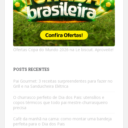
Ofertas Copa do Mundo 2026 na Le biscuit. Aproveite!
POSTS RECENTES
Pai Gourmet: 3 receitas surpreendentes para fazer no
Grill e na Sanduicheira Elétrica
O churrasco perfeito de Dia dos Pais: utensílios e
copos térmicos que todo pai mestre-churrasqueiro
precisa
Café da manhã na cama: como montar uma bandeja
perfeita para o Dia dos Pais