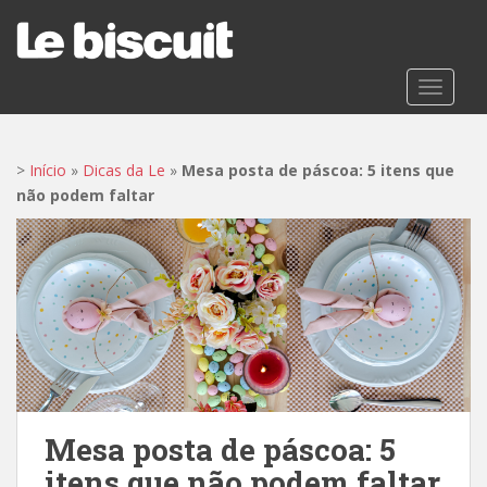
S
k
i
p
TOGGLE
t
o
m
>
Início
»
Dicas da Le
»
Mesa posta de páscoa: 5 itens que
a
não podem faltar
i
n
c
o
n
t
e
n
t
Mesa posta de páscoa: 5
itens que não podem faltar