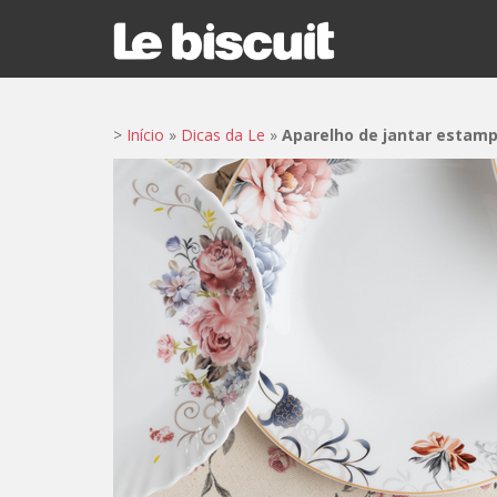
S
k
i
p
t
>
Início
»
Dicas da Le
»
Aparelho de jantar estampa
o
m
a
i
n
c
o
n
t
e
n
t