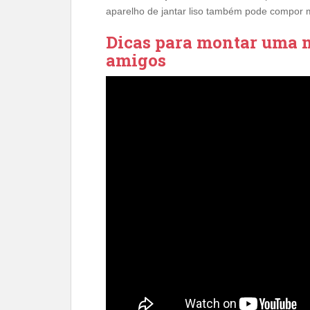
aparelho de jantar liso também pode compor m
Dicas para montar uma m
amigos