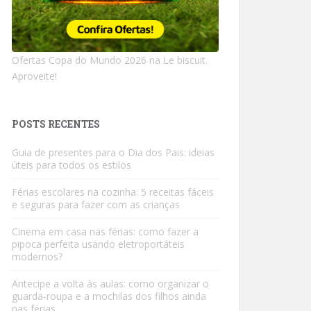
Ofertas Copa do Mundo 2026 na Le biscuit.
Aproveite!
POSTS RECENTES
Guia de presentes para o Dia dos Pais: ideias
úteis para todos os estilos
Férias escolares na cozinha: 5 receitas fáceis
e seguras para fazer com as crianças
Cinema em casa nas férias: como fazer a
pipoca perfeita usando eletroportáteis
modernos?
Antecipe a volta às aulas: como organizar o
guarda-roupa e a mochilas dos filhos ainda
nas férias