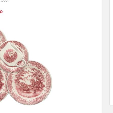
 tudo.
do