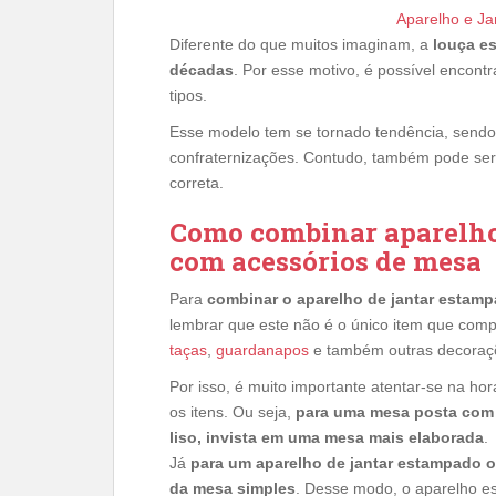
Aparelho e Ja
Diferente do que muitos imaginam, a
louça e
décadas
. Por esse motivo, é possível encont
tipos.
Esse modelo tem se tornado tendência, sendo
confraternizações. Contudo, também pode ser
correta.
Como combinar aparelho 
com acessórios de mesa
Para
combinar o aparelho de jantar estam
lembrar que este não é o único item que com
taças
,
guardanapos
e também outras decoraç
Por isso, é muito importante atentar-se na hor
os itens. Ou seja,
para uma mesa posta com 
liso, invista em uma mesa mais elaborada
.
Já
para um aparelho de jantar estampado o
da mesa simples
. Desse modo, o aparelho e