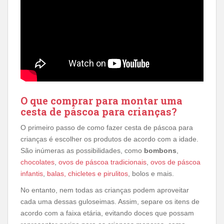
O que comprar para montar uma
cesta de páscoa para crianças?
O primeiro passo de como fazer cesta de páscoa para
crianças é escolher os produtos de acordo com a idade.
São inúmeras as possibilidades, como
bombons
,
chocolates
,
ovos de páscoa tradicionais
,
ovos de páscoa
infantis
,
balas, chicletes e pirulitos
, bolos e mais.
No entanto, nem todas as crianças podem aproveitar
cada uma dessas guloseimas. Assim, separe os itens de
acordo com a faixa etária, evitando doces que possam