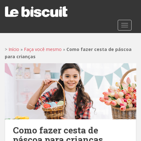
S
k
i
p
TOGGLE
t
o
m
>
Início
»
Faça você mesmo
»
Como fazer cesta de páscoa
a
para crianças
i
n
c
o
n
t
e
n
t
Como fazer cesta de
páscoa para crianças