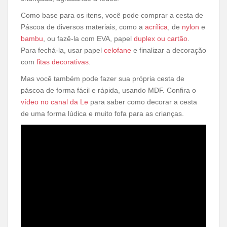
Como base para os itens, você pode comprar a cesta de
Páscoa de diversos materiais, como a
acrílica
, de
nylon
e
bambu
, ou fazê-la com EVA, papel
duplex ou cartão
.
Para fechá-la, usar papel
celofane
e finalizar a decoração
com
fitas decorativas
.
Mas você também pode fazer sua própria cesta de
páscoa de forma fácil e rápida, usando MDF. Confira o
vídeo no canal da Le
para saber como decorar a cesta
de uma forma lúdica e muito fofa para as crianças.