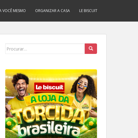
A VOCÊ MESMO
ORGANIZAR A CASA
LE BISCUIT
Search
for: