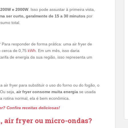
 1200W e 2000W
. Isso pode assustar à primeira vista,
a ser curto, geralmente de 15 a 30 minutos
por
sumo total.
? Para responder de forma prática: uma air fryer de
 cerca de 0,75
kWh
. Em um mês, isso daria
ifa de energia da sua região, isso representa um
air fryer para substituir o uso do forno ou do fogão, o
 Ou seja,
air fryer consome muita energia
se usada
da rotina normal, ela é bem econômica.
er? Confira receitas deliciosas!
, air fryer ou micro-ondas?