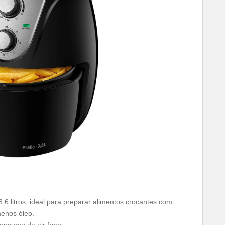
,6 litros, ideal para preparar alimentos crocantes com
enos óleo.
nsumo da air fryer: