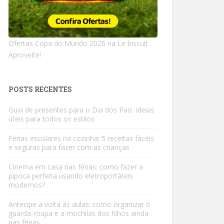
Ofertas Copa do Mundo 2026 na Le biscuit.
Aproveite!
POSTS RECENTES
Guia de presentes para o Dia dos Pais: ideias
úteis para todos os estilos
Férias escolares na cozinha: 5 receitas fáceis
e seguras para fazer com as crianças
Cinema em casa nas férias: como fazer a
pipoca perfeita usando eletroportáteis
modernos?
Antecipe a volta às aulas: como organizar o
guarda-roupa e a mochilas dos filhos ainda
nas férias