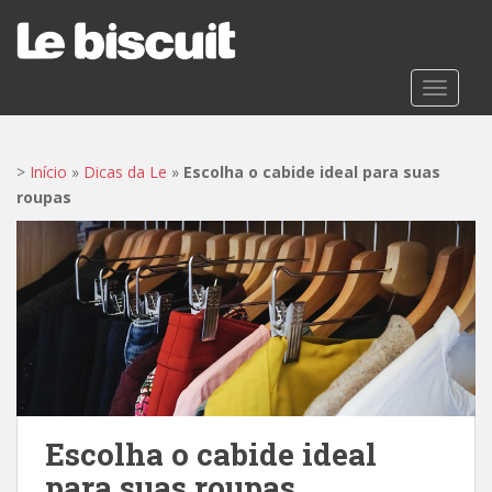
S
k
i
p
TOGGLE
t
o
m
>
Início
»
Dicas da Le
»
Escolha o cabide ideal para suas
a
roupas
i
n
c
o
n
t
e
n
t
Escolha o cabide ideal
para suas roupas