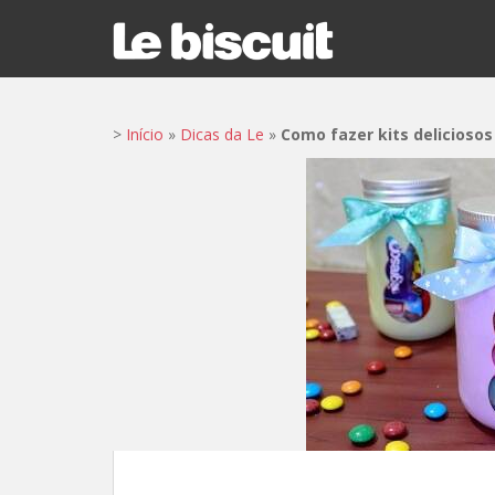
S
k
i
p
t
>
Início
»
Dicas da Le
»
Como fazer kits deliciosos
o
m
a
i
n
c
o
n
t
e
n
t