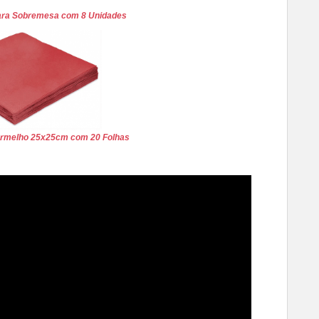
para Sobremesa com 8 Unidades
ermelho 25x25cm com 20 Folhas