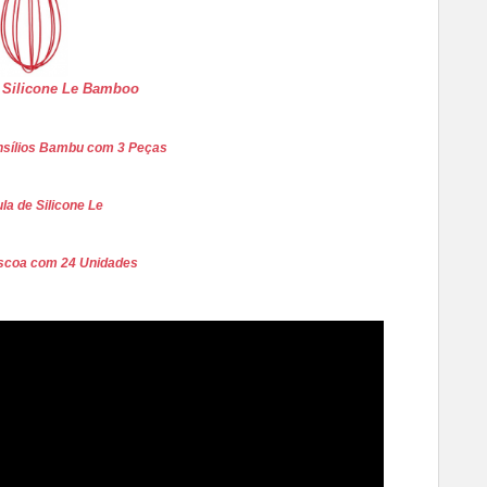
 Silicone Le Bamboo
nsílios Bambu com 3 Peças
la de Silicone Le
scoa com 24 Unidades