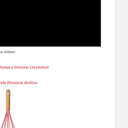
te vídeo:
 Tampa e Divisória 14x14x5cm
da Divisória Acrílica