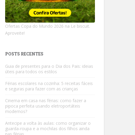
Ofertas Copa do Mundo 2026 na Le biscuit.
Aproveite!
POSTS RECENTES
Guia de presentes para o Dia dos Pais: ideias
úteis para todos os estilos
Férias escolares na cozinha: 5 receitas fáceis
e seguras para fazer com as crianças
Cinema em casa nas férias: como fazer a
pipoca perfeita usando eletroportáteis
modernos?
Antecipe a volta às aulas: como organizar o
guarda-roupa e a mochilas dos filhos ainda
nas férias