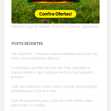
Ofertas Copa do Mundo 2026 na Le biscuit. Aproveite!
POSTS RECENTES
Pai Gourmet: 3 receitas surpreendentes para fazer no
Grill e na Sanduicheira Elétrica
O churrasco perfeito de Dia dos Pais: utensílios e
copos térmicos que todo pai mestre-churrasqueiro
precisa
Café da manhã na cama: como montar uma bandeja
perfeita para o Dia dos Pais
Guia de presentes para o Dia dos Pais: ideias úteis
para todos os estilos