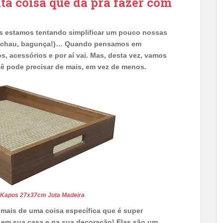
ta coisa que dá pra fazer com
s estamos tentando simplificar um pouco nossas
 (tchau, bagunça!)… Quando pensamos em
, acessórios e por aí vai. Mas, desta vez, vamos
ê pode precisar de mais, em vez de menos.
 Kapos 27x37cm Juta Madeira
 mais de uma coisa específica que é super
s em sua casa e na sua decoração! Elas são um