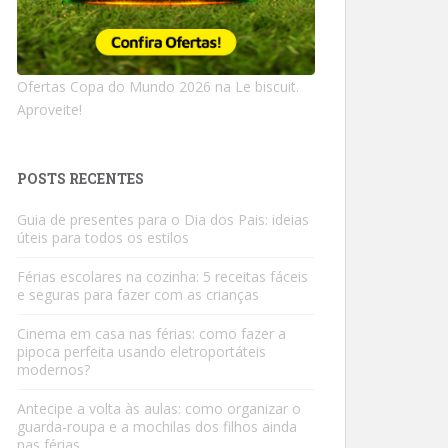
Ofertas Copa do Mundo 2026 na Le biscuit.
Aproveite!
POSTS RECENTES
Guia de presentes para o Dia dos Pais: ideias
úteis para todos os estilos
Férias escolares na cozinha: 5 receitas fáceis
e seguras para fazer com as crianças
Cinema em casa nas férias: como fazer a
pipoca perfeita usando eletroportáteis
modernos?
Antecipe a volta às aulas: como organizar o
guarda-roupa e a mochilas dos filhos ainda
nas férias