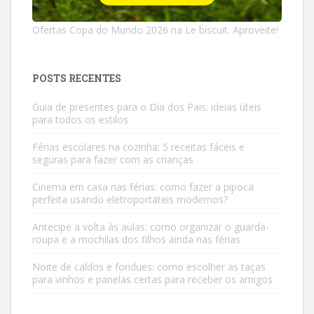
Ofertas Copa do Mundo 2026 na Le biscuit. Aproveite!
POSTS RECENTES
Guia de presentes para o Dia dos Pais: ideias úteis
para todos os estilos
Férias escolares na cozinha: 5 receitas fáceis e
seguras para fazer com as crianças
Cinema em casa nas férias: como fazer a pipoca
perfeita usando eletroportáteis modernos?
Antecipe a volta às aulas: como organizar o guarda-
roupa e a mochilas dos filhos ainda nas férias
Noite de caldos e fondues: como escolher as taças
para vinhos e panelas certas para receber os amigos