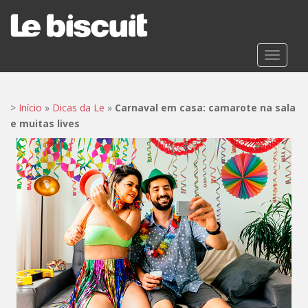
S
k
i
p
TOGGLE
t
o
m
>
Início
»
Dicas da Le
»
Carnaval em casa: camarote na sala
a
e muitas lives
i
n
c
o
n
t
e
n
t