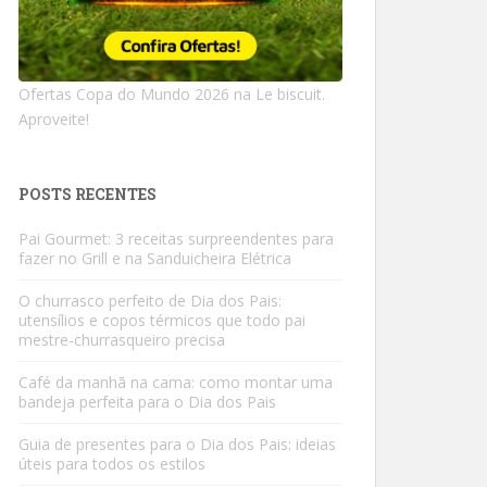
Ofertas Copa do Mundo 2026 na Le biscuit.
Aproveite!
POSTS RECENTES
Pai Gourmet: 3 receitas surpreendentes para
fazer no Grill e na Sanduicheira Elétrica
O churrasco perfeito de Dia dos Pais:
utensílios e copos térmicos que todo pai
mestre-churrasqueiro precisa
Café da manhã na cama: como montar uma
bandeja perfeita para o Dia dos Pais
Guia de presentes para o Dia dos Pais: ideias
úteis para todos os estilos