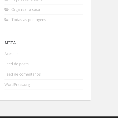
Organizar a casa
Todas as postagens
META
Acessar
Feed de posts
Feed de comentários
WordPress.org