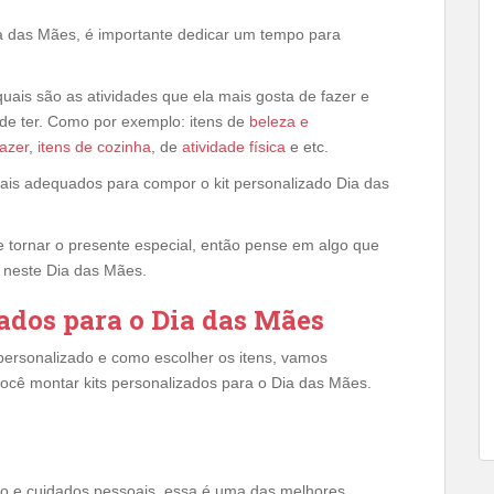
ia das Mães, é importante dedicar um tempo para
quais são as atividades que ela mais gosta de fazer e
a de ter. Como por exemplo: itens de
beleza e
lazer
,
itens de cozinha
, de
atividade física
e etc.
ais adequados para compor o kit personalizado Dia das
e tornar o presente especial, então pense em algo que
a neste Dia das Mães.
zados para o Dia das Mães
personalizado e como escolher os itens, vamos
ocê montar kits personalizados para o Dia das Mães.
 e cuidados pessoais, essa é uma das melhores