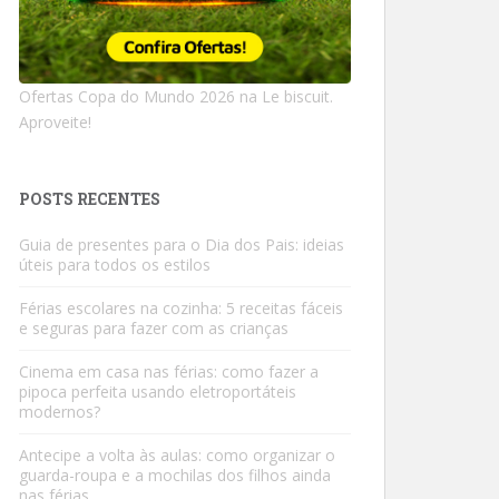
Ofertas Copa do Mundo 2026 na Le biscuit.
Aproveite!
POSTS RECENTES
Guia de presentes para o Dia dos Pais: ideias
úteis para todos os estilos
Férias escolares na cozinha: 5 receitas fáceis
e seguras para fazer com as crianças
Cinema em casa nas férias: como fazer a
pipoca perfeita usando eletroportáteis
modernos?
Antecipe a volta às aulas: como organizar o
guarda-roupa e a mochilas dos filhos ainda
nas férias