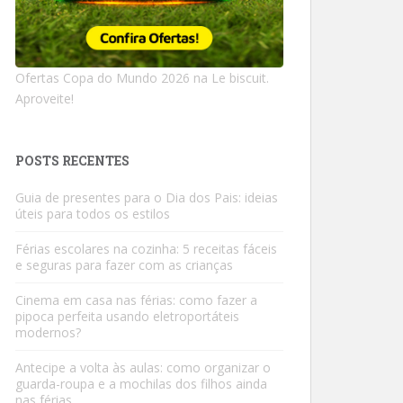
Ofertas Copa do Mundo 2026 na Le biscuit.
Aproveite!
POSTS RECENTES
Guia de presentes para o Dia dos Pais: ideias
úteis para todos os estilos
Férias escolares na cozinha: 5 receitas fáceis
e seguras para fazer com as crianças
Cinema em casa nas férias: como fazer a
pipoca perfeita usando eletroportáteis
modernos?
Antecipe a volta às aulas: como organizar o
guarda-roupa e a mochilas dos filhos ainda
nas férias