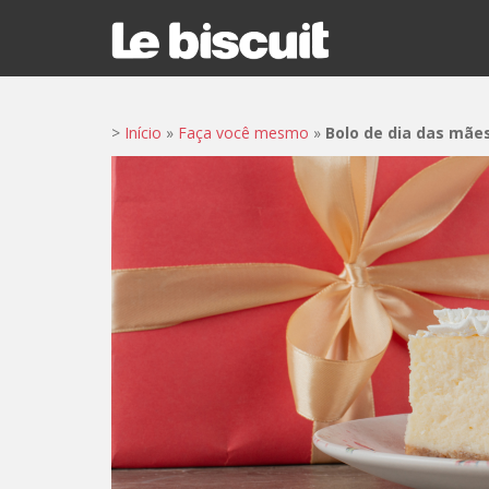
S
k
i
p
t
>
Início
»
Faça você mesmo
»
Bolo de dia das mães
o
m
a
i
n
c
o
n
t
e
n
t