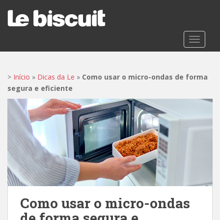
S
k
i
p
TOGGLE
t
o
m
>
Início
»
Dicas da Le
»
Como usar o micro-ondas de forma
a
segura e eficiente
i
n
c
o
n
t
e
n
t
Como usar o micro-ondas
de forma segura e