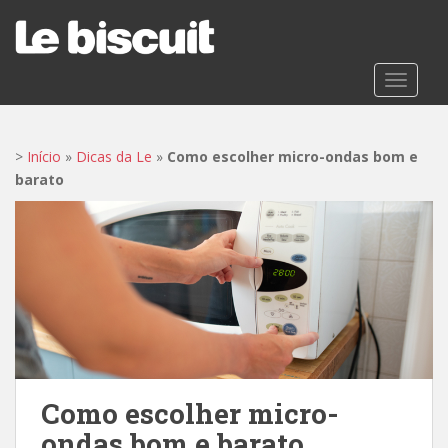
S
k
i
p
TOGGLE
t
o
m
>
Início
»
Dicas da Le
»
Como escolher micro-ondas bom e
a
barato
i
n
c
o
n
t
e
n
t
Como escolher micro-
ondas bom e barato