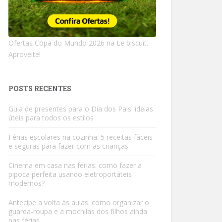
Ofertas Copa do Mundo 2026 na Le biscuit.
Aproveite!
POSTS RECENTES
Guia de presentes para o Dia dos Pais: ideias
úteis para todos os estilos
Férias escolares na cozinha: 5 receitas fáceis
e seguras para fazer com as crianças
Cinema em casa nas férias: como fazer a
pipoca perfeita usando eletroportáteis
modernos?
Antecipe a volta às aulas: como organizar o
guarda-roupa e a mochilas dos filhos ainda
nas férias