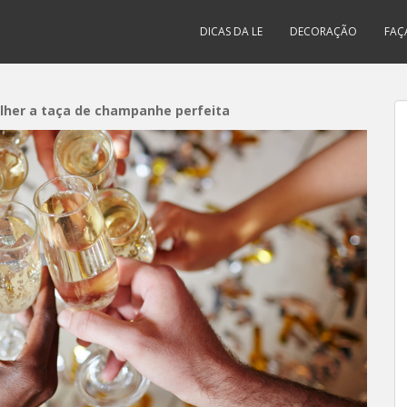
DICAS DA LE
DECORAÇÃO
FAÇ
olher a taça de champanhe perfeita