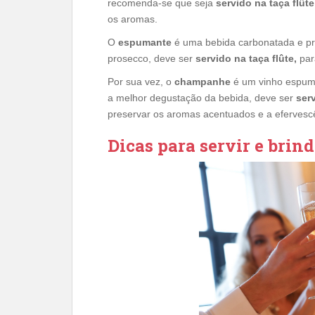
recomenda-se que seja
servido na taça flûte
os aromas.
O
espumante
é uma bebida carbonatada e p
prosecco, deve ser
servido na taça flûte,
par
Por sua vez, o
champanhe
é um vinho espum
a melhor degustação da bebida, deve ser
serv
preservar os aromas acentuados e a efervescê
Dicas para servir e brin