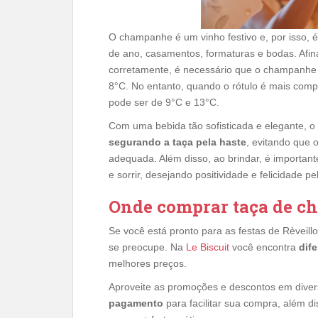
O champanhe é um vinho festivo e, por isso, 
de ano, casamentos, formaturas e bodas. Afina
corretamente, é necessário que o champanhe
8°C. No entanto, quando o rótulo é mais com
pode ser de 9°C e 13°C.
Com uma bebida tão sofisticada e elegante, o b
segurando a taça pela haste
, evitando que 
adequada. Além disso, ao brindar, é importan
e sorrir, desejando positividade e felicidade
Onde comprar taça de 
Se você está pronto para as festas de Rèvei
se preocupe. Na
Le Biscuit
você encontra
dif
melhores preços.
Aproveite as promoções e descontos em diver
pagamento
para facilitar sua compra, além di