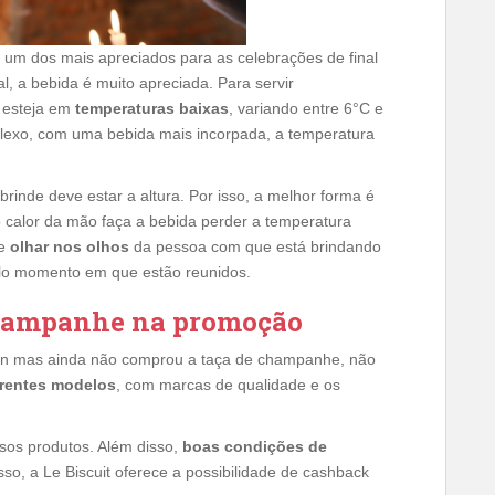
é um dos mais apreciados para as celebrações de final
l, a bebida é muito apreciada. Para servir
 esteja em
temperaturas baixas
, variando entre 6°C e
plexo, com uma bebida mais incorpada, a temperatura
rinde deve estar a altura. Por isso, a melhor forma é
o calor da mão faça a bebida perder a temperatura
te
olhar nos olhos
da pessoa com que está brindando
 pelo momento em que estão reunidos.
champanhe na promoção
llon mas ainda não comprou a taça de champanhe, não
erentes modelos
, com marcas de qualidade e os
sos produtos. Além disso,
boas condições de
sso, a Le Biscuit oferece a possibilidade de cashback