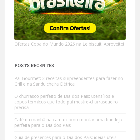
Ofertas Copa do Mundo 2026 na Le biscuit. Aproveite!
POSTS RECENTES
Pai Gourmet: 3 receitas surpreendentes para fazer no
Grill e na Sanduicheira Elétrica
O churrasco perfeito de Dia dos Pais: utensílios e
copos térmicos que todo pai mestre-churrasqueiro
precisa
Café da manhã na cama: como montar uma bandeja
perfeita para o Dia dos Pais
Guia de presentes para o Dia dos Pais: ideias úteis