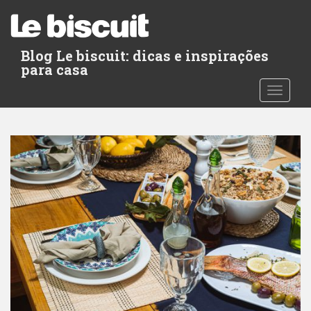
S
k
i
Blog Le biscuit: dicas e inspirações
p
para casa
t
o
TOGGLE
m
a
i
n
c
o
n
t
e
n
t