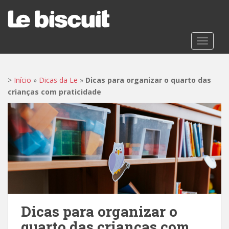
S
k
i
p
TOGGLE
t
o
m
>
Início
»
Dicas da Le
»
Dicas para organizar o quarto das
a
crianças com praticidade
i
n
c
o
n
t
e
n
t
Dicas para organizar o
quarto das crianças com