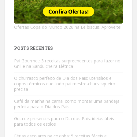
Ofertas Copa do Mundo 2026 na Le biscuit. Aproveite!
POSTS RECENTES
Pai Gourmet: 3 receitas surpreendentes para fazer no
Grill e na Sanduicheira Elétrica
O churrasco perfeito de Dia dos Pais: utensílios e
copos térmicos que todo pai mestre-churrasqueiro
precisa
Café da manhã na cama: como montar uma bandeja
perfeita para o Dia dos Pais
Guia de presentes para o Dia dos Pais: ideias úteis
para todos os estilos
Férias escolares na cozinha: 5 receitas fáceis e