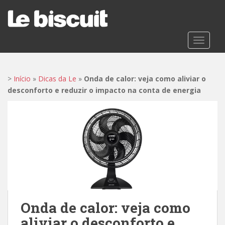
S
k
i
p
TOGGLE
t
o
m
>
Início
»
Dicas da Le
»
Onda de calor: veja como aliviar o
a
desconforto e reduzir o impacto na conta de energia
i
n
c
o
n
t
e
n
t
Onda de calor: veja como
aliviar o desconforto e