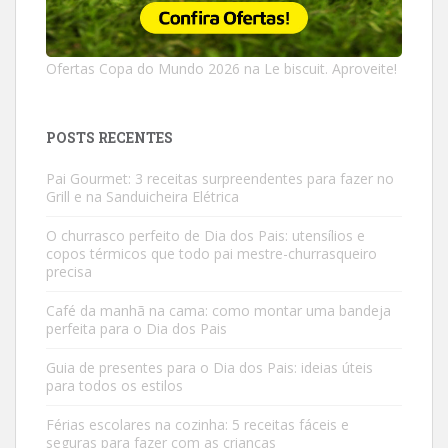
Ofertas Copa do Mundo 2026 na Le biscuit. Aproveite!
POSTS RECENTES
Pai Gourmet: 3 receitas surpreendentes para fazer no
Grill e na Sanduicheira Elétrica
O churrasco perfeito de Dia dos Pais: utensílios e
copos térmicos que todo pai mestre-churrasqueiro
precisa
Café da manhã na cama: como montar uma bandeja
perfeita para o Dia dos Pais
Guia de presentes para o Dia dos Pais: ideias úteis
para todos os estilos
Férias escolares na cozinha: 5 receitas fáceis e
seguras para fazer com as crianças