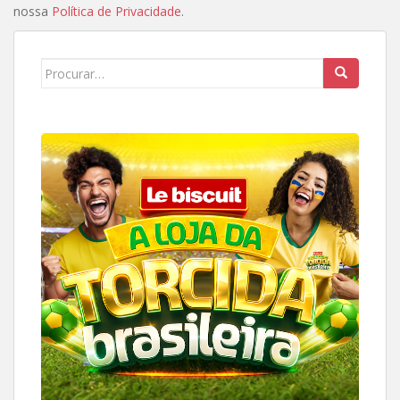
nossa
Política de Privacidade
.
Search
for: