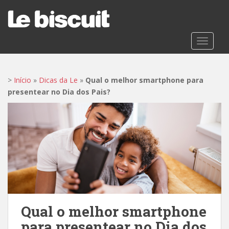
S
k
i
p
TOGGLE
t
o
m
>
Início
»
Dicas da Le
»
Qual o melhor smartphone para
a
presentear no Dia dos Pais?
i
n
c
o
n
t
e
n
t
Qual o melhor smartphone
para presentear no Dia dos