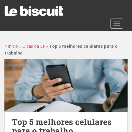
S
k
i
p
TOGGLE
t
o
m
>
Início
»
Dicas da Le
»
Top 5 melhores celulares para o
a
trabalho
i
n
c
o
n
t
e
n
t
Top 5 melhores celulares
para o trabalho