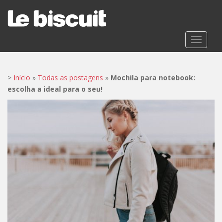
S
k
i
p
TOGGLE
t
o
m
>
Início
»
Todas as postagens
»
Mochila para notebook:
a
escolha a ideal para o seu!
i
n
c
o
n
t
e
n
t