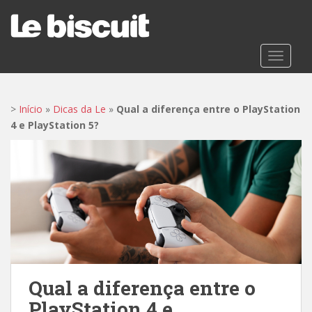
S
k
i
p
TOGGLE
t
o
m
>
Início
»
Dicas da Le
»
Qual a diferença entre o PlayStation
a
4 e PlayStation 5?
i
n
c
o
n
t
e
n
t
Qual a diferença entre o
PlayStation 4 e