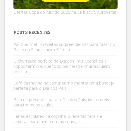
Ofertas Copa do Mundo 2026 na Le biscuit. Aproveite!
POSTS RECENTES
Pai Gourmet: 3 receitas surpreendentes para fazer no
Grill e na Sanduicheira Elétrica
O churrasco perfeito de Dia dos Pais: utensílios e
copos térmicos que todo pai mestre-churrasqueiro
precisa
Café da manhã na cama: como montar uma bandeja
perfeita para o Dia dos Pais
Guia de presentes para o Dia dos Pais: ideias úteis
para todos os estilos
Férias escolares na cozinha: 5 receitas fáceis e
seguras para fazer com as crianças