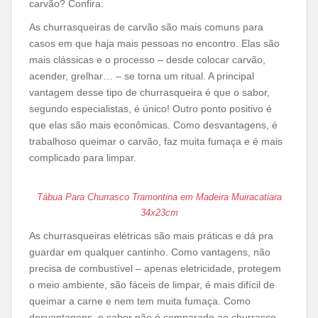
carvão? Confira:
As churrasqueiras de carvão são mais comuns para
casos em que haja mais pessoas no encontro. Elas são
mais clássicas e o processo – desde colocar carvão,
acender, grelhar… – se torna um ritual. A principal
vantagem desse tipo de churrasqueira é que o sabor,
segundo especialistas, é único! Outro ponto positivo é
que elas são mais econômicas. Como desvantagens, é
trabalhoso queimar o carvão, faz muita fumaça e é mais
complicado para limpar.
Tábua Para Churrasco Tramontina em Madeira Muiracatiara
34x23cm
As churrasqueiras elétricas são mais práticas e dá pra
guardar em qualquer cantinho. Como vantagens, não
precisa de combustível – apenas eletricidade, protegem
o meio ambiente, são fáceis de limpar, é mais difícil de
queimar a carne e nem tem muita fumaça. Como
desvantagens, o sabor não é comparado ao churrasco