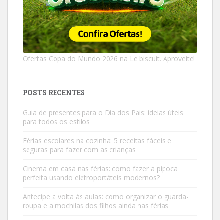
Ofertas Copa do Mundo 2026 na Le biscuit. Aproveite!
POSTS RECENTES
Guia de presentes para o Dia dos Pais: ideias úteis
para todos os estilos
Férias escolares na cozinha: 5 receitas fáceis e
seguras para fazer com as crianças
Cinema em casa nas férias: como fazer a pipoca
perfeita usando eletroportáteis modernos?
Antecipe a volta às aulas: como organizar o guarda-
roupa e a mochilas dos filhos ainda nas férias