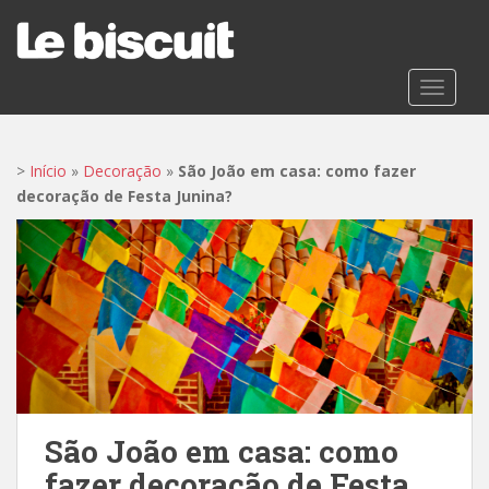
S
k
i
p
TOGGLE
t
o
m
>
Início
»
Decoração
»
São João em casa: como fazer
a
decoração de Festa Junina?
i
n
c
o
n
t
e
n
t
São João em casa: como
fazer decoração de Festa