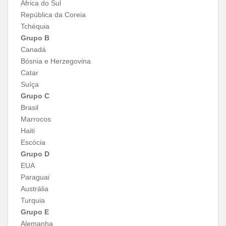
África do Sul
República da Coreia
Tchéquia
Grupo B
Canadá
Bósnia e Herzegovina
Catar
Suíça
Grupo C
Brasil
Marrocos
Haiti
Escócia
Grupo D
EUA
Paraguai
Austrália
Turquia
Grupo E
Alemanha