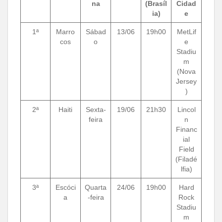
na
(Brasíl
Cidad
ia)
e
1ª
Marro
Sábad
13/06
19h00
MetLif
cos
o
e
Stadiu
m
(Nova
Jersey
)
2ª
Haiti
Sexta-
19/06
21h30
Lincol
feira
n
Financ
ial
Field
(Filadé
lfia)
3ª
Escóci
Quarta
24/06
19h00
Hard
a
-feira
Rock
Stadiu
m