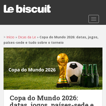
S
k
i
p
TOGGLE
t
o
m
>
Início
»
Dicas da Le
»
Copa do Mundo 2026: datas, jogos,
a
países-sede e tudo sobre o torneio
i
n
c
o
n
t
e
n
t
Copa do Mundo 2026:
datas, jogos, países-sede e