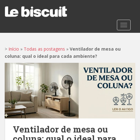
S
k
i
p
TOGGLE
t
o
m
>
Início
»
Todas as postagens
»
Ventilador de mesa ou
a
coluna: qual o ideal para cada ambiente?
i
n
c
o
n
t
e
n
t
Ventilador de mesa ou
coluna: qual o ideal para