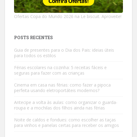
Ofertas Copa do Mundo 2026 na Le biscuit. Aproveite!
POSTS RECENTES
Guia de presentes para o Dia dos Pais: ideias úteis
para todos os estilos
Férias escolares na cozinha: 5 receitas fáceis e
seguras para fazer com as crianças
Cinema em casa nas férias: como fazer a pipoca
perfeita usando eletroportáteis modernos?
Antecipe a volta às aulas: como organizar o guarda-
roupa e a mochilas dos filhos ainda nas férias
Noite de caldos e fondues: como escolher as taças
para vinhos e panelas certas para receber os amigos