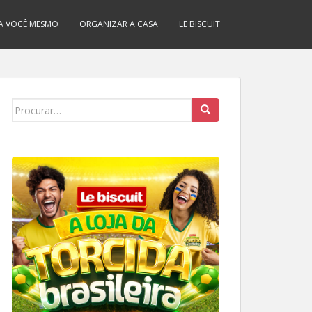
A VOCÊ MESMO
ORGANIZAR A CASA
LE BISCUIT
Search
for: