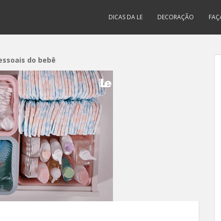
DICAS DA LE
DECORAÇÃO
FAÇ
essoais do bebê