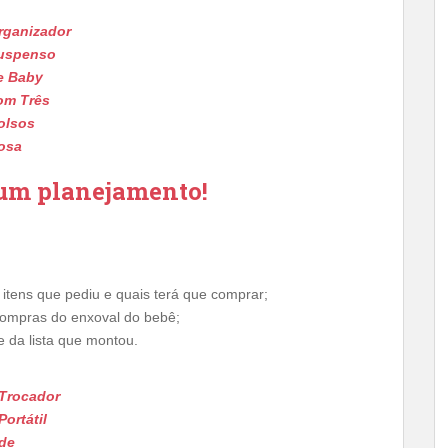
rganizador
uspenso
e Baby
om Três
olsos
osa
 um planejamento!
 itens que pediu e quais terá que comprar;
ompras do enxoval do bebê;
e da lista que montou.
Trocador
Portátil
de