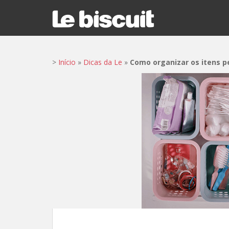
S
k
i
p
t
>
Início
»
Dicas da Le
»
Como organizar os itens p
o
m
a
i
n
c
o
n
t
e
n
t