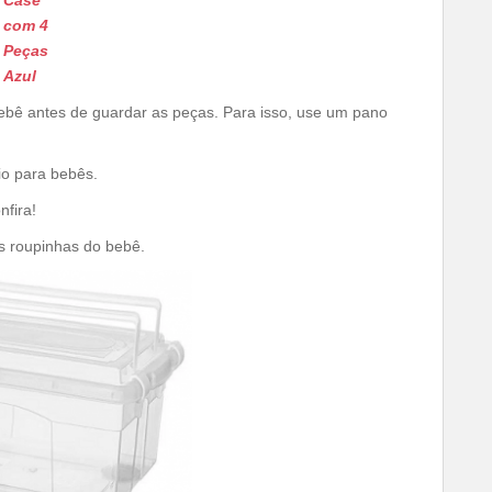
Case
com 4
Peças
Azul
ebê antes de guardar as peças. Para isso, use um pano
io para bebês.
nfira!
s roupinhas do bebê.