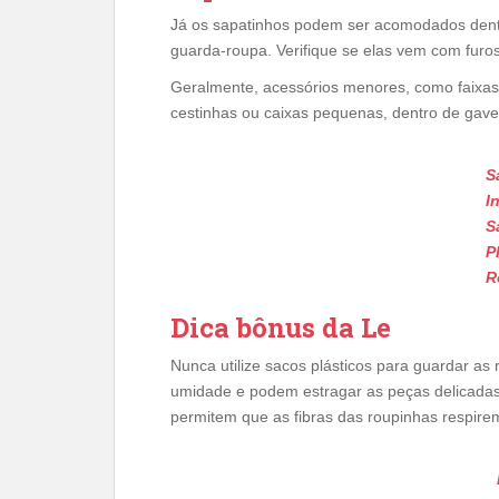
Já os sapatinhos podem ser acomodados dentr
guarda-roupa. Verifique se elas vem com furo
Geralmente, acessórios menores, como faixas
cestinhas ou caixas pequenas, dentro de gavet
S
In
S
P
R
Dica bônus da Le
Nunca utilize sacos plásticos para guardar a
umidade e podem estragar as peças delicadas
permitem que as fibras das roupinhas respire