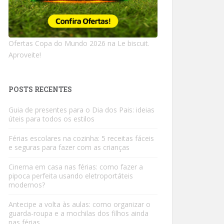
Ofertas Copa do Mundo 2026 na Le biscuit.
Aproveite!
POSTS RECENTES
Guia de presentes para o Dia dos Pais: ideias
úteis para todos os estilos
Férias escolares na cozinha: 5 receitas fáceis
e seguras para fazer com as crianças
Cinema em casa nas férias: como fazer a
pipoca perfeita usando eletroportáteis
modernos?
Antecipe a volta às aulas: como organizar o
guarda-roupa e a mochilas dos filhos ainda
nas férias