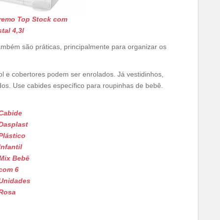
remo Top Stock com
tal 4,3l
também são práticas, principalmente para organizar os
 e cobertores podem ser enrolados. Já vestidinhos,
s. Use cabides específico para roupinhas de bebê.
Cabide
Dasplast
Plástico
Infantil
Mix Bebê
com 6
Unidades
Rosa