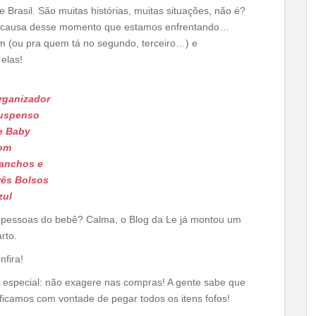
Brasil. São muitas histórias, muitas situações, não é?
por causa desse momento que estamos enfrentando…
 (ou pra quem tá no segundo, terceiro…) e
elas!
rganizador
uspenso
e Baby
om
anchos e
rês Bolsos
zul
s pessoas do bebê? Calma, o Blog da Le já montou um
rto.
nfira!
 especial: não exagere nas compras! A gente sabe que
 ficamos com vontade de pegar todos os itens fofos!