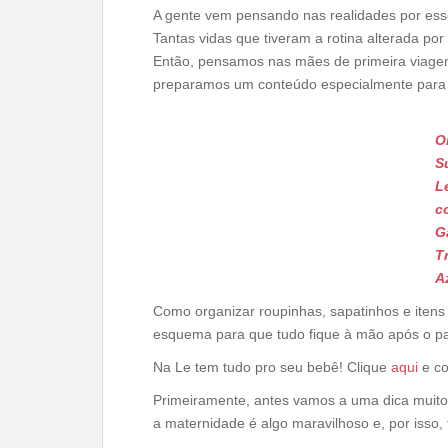
A gente vem pensando nas realidades por esse 
Tantas vidas que tiveram a rotina alterada 
Então, pensamos nas mães de primeira viagem
preparamos um conteúdo especialmente para 
O
S
L
c
G
T
A
Como organizar roupinhas, sapatinhos e iten
esquema para que tudo fique à mão após o pa
Na Le tem tudo pro seu bebê! Clique
aqui
e co
Primeiramente, antes vamos a uma dica muito
a maternidade é algo maravilhoso e, por isso,