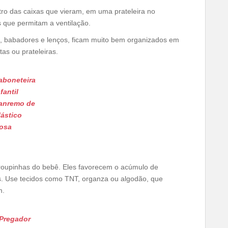
o das caixas que vieram, em uma prateleira no
s que permitam a ventilação.
, babadores e lenços, ficam muito bem organizados em
as ou prateleiras.
aboneteira
fantil
anremo de
lástico
osa
s roupinhas do bebê. Eles favorecem o acúmulo de
. Use tecidos como TNT, organza ou algodão, que
m.
Pregador