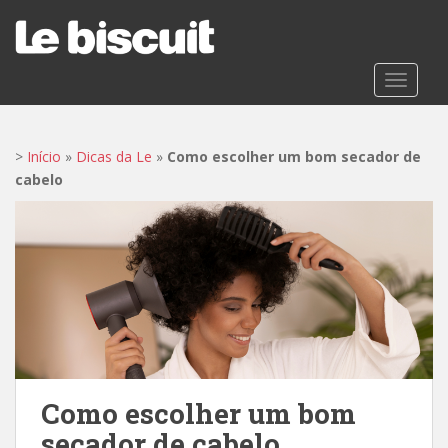
S
k
i
p
TOGGLE
t
o
m
>
Início
»
Dicas da Le
»
Como escolher um bom secador de
a
cabelo
i
n
c
o
n
t
e
n
t
Como escolher um bom
secador de cabelo