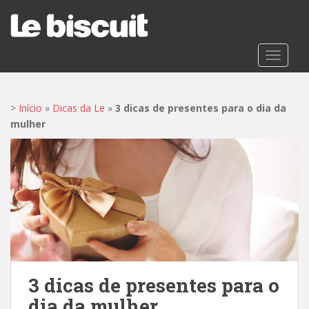
S
k
i
p
TOGGLE
t
o
m
>
Início
»
Dicas da Le
»
3 dicas de presentes para o dia da
a
mulher
i
n
c
o
n
t
e
n
t
3 dicas de presentes para o
dia da mulher