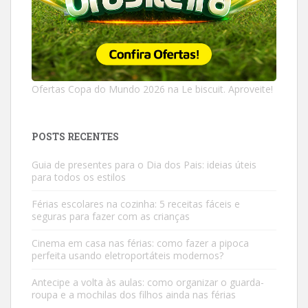
Ofertas Copa do Mundo 2026 na Le biscuit. Aproveite!
POSTS RECENTES
Guia de presentes para o Dia dos Pais: ideias úteis
para todos os estilos
Férias escolares na cozinha: 5 receitas fáceis e
seguras para fazer com as crianças
Cinema em casa nas férias: como fazer a pipoca
perfeita usando eletroportáteis modernos?
Antecipe a volta às aulas: como organizar o guarda-
roupa e a mochilas dos filhos ainda nas férias