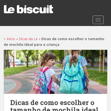
S
k
i
p
TOGGLE
t
o
m
>
Início
»
Dicas da Le
»
Dicas de como escolher o tamanho
a
de mochila ideal para a criança
i
n
c
o
n
t
e
n
t
Dicas de como escolher o
tamanho de mochila ideal