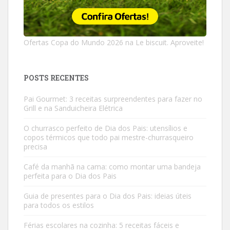
Ofertas Copa do Mundo 2026 na Le biscuit. Aproveite!
POSTS RECENTES
Pai Gourmet: 3 receitas surpreendentes para fazer no
Grill e na Sanduicheira Elétrica
O churrasco perfeito de Dia dos Pais: utensílios e
copos térmicos que todo pai mestre-churrasqueiro
precisa
Café da manhã na cama: como montar uma bandeja
perfeita para o Dia dos Pais
Guia de presentes para o Dia dos Pais: ideias úteis
para todos os estilos
Férias escolares na cozinha: 5 receitas fáceis e