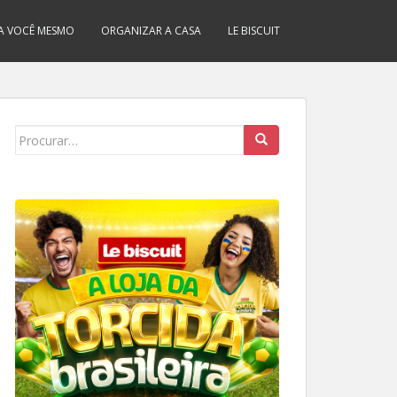
A VOCÊ MESMO
ORGANIZAR A CASA
LE BISCUIT
Search
for: