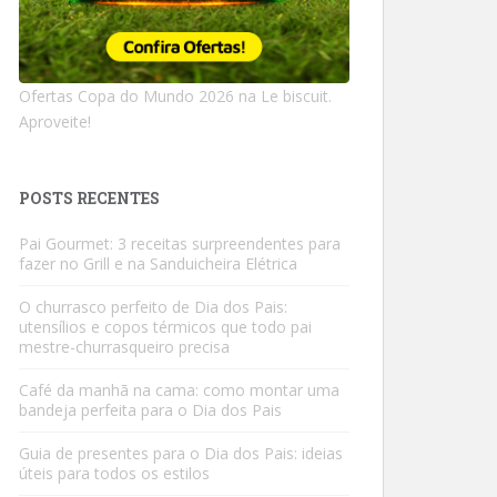
Ofertas Copa do Mundo 2026 na Le biscuit.
Aproveite!
POSTS RECENTES
Pai Gourmet: 3 receitas surpreendentes para
fazer no Grill e na Sanduicheira Elétrica
O churrasco perfeito de Dia dos Pais:
utensílios e copos térmicos que todo pai
mestre-churrasqueiro precisa
Café da manhã na cama: como montar uma
bandeja perfeita para o Dia dos Pais
Guia de presentes para o Dia dos Pais: ideias
úteis para todos os estilos