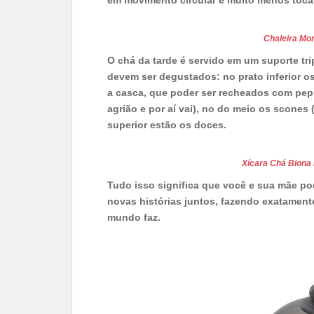
em movimento circular e muito menos tocan
Chaleira Mon
O chá da tarde é servido em um suporte tr
devem ser degustados: no prato inferior o
a casca, que poder ser recheados com pep
agrião e por aí vai), no do meio os scones
superior estão os doces.
Xícara Chá Biona
Tudo isso significa que você e sua mãe p
novas histórias juntos, fazendo exatamen
mundo faz.