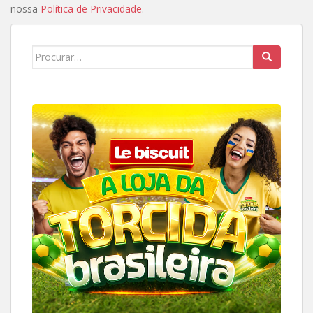
nossa
Política de Privacidade
.
Search
for: