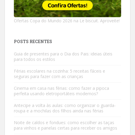
Ofertas Copa do Mundo 2026 na Le biscuit. Aproveite!
POSTS RECENTES
Guia de presentes para o Dia dos Pais: ideias úteis
para todos os estilos
Férias escolares na cozinha: 5 receitas fáceis e
seguras para fazer com as crianças
Cinema em casa nas férias: como fazer a pipoca
perfeita usando eletroportáteis modernos?
Antecipe a volta às aulas: como organizar o guarda-
roupa e a mochilas dos filhos ainda nas férias
Noite de caldos e fondues: como escolher as taças
para vinhos e panelas certas para receber os amigos