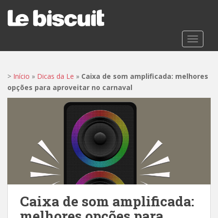
S
k
i
p
TOGGLE
t
o
m
>
Início
»
Dicas da Le
»
Caixa de som amplificada: melhores
a
opções para aproveitar no carnaval
i
n
c
o
n
t
e
n
t
Caixa de som amplificada:
melhores opções para