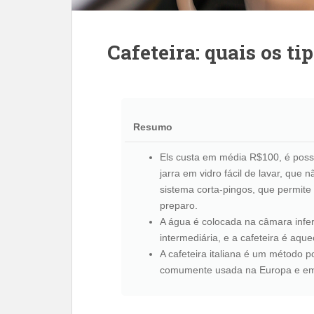
Cafeteira: quais os ti
Resumo
Els custa em média R$100, é possí
jarra em vidro fácil de lavar, que
sistema corta-pingos, que permite a
preparo.
A água é colocada na câmara infe
intermediária, e a cafeteira é aqu
A cafeteira italiana é um método p
comumente usada na Europa e em