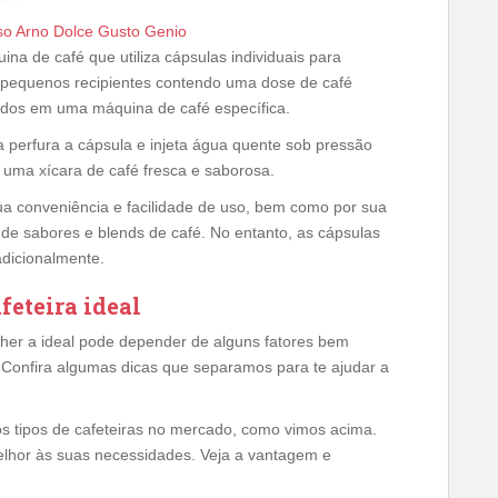
so Arno Dolce Gusto Genio
na de café que utiliza cápsulas individuais para
o pequenos recipientes contendo uma dose de café
os ​​em uma máquina de café específica.
a perfura a cápsula e injeta água quente sob pressão
m uma xícara de café fresca e saborosa.
sua conveniência e facilidade de uso, bem como por sua
de sabores e blends de café. No entanto, as cápsulas
adicionalmente.
feteira ideal
olher a ideal pode depender de alguns fatores bem
. Confira algumas dicas que separamos para te ajudar a
os tipos de cafeteiras no mercado, como vimos acima.
melhor às suas necessidades. Veja a vantagem e