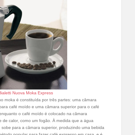
 Bialetti Nuova Moka Express
 moka é constituída por três partes: uma câmara
 para café moído e uma câmara superior para o café
, enquanto o café moído é colocado na câmara
nte de calor, como um fogão. À medida que a água
e sobe para a câmara superior, produzindo uma bebida
m método popular para fazer café expresso em casa, e é