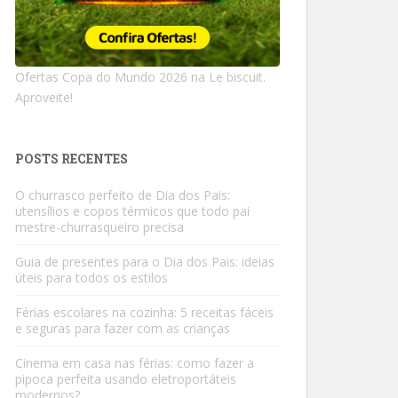
Ofertas Copa do Mundo 2026 na Le biscuit.
Aproveite!
POSTS RECENTES
O churrasco perfeito de Dia dos Pais:
utensílios e copos térmicos que todo pai
mestre-churrasqueiro precisa
Guia de presentes para o Dia dos Pais: ideias
úteis para todos os estilos
Férias escolares na cozinha: 5 receitas fáceis
e seguras para fazer com as crianças
Cinema em casa nas férias: como fazer a
pipoca perfeita usando eletroportáteis
modernos?