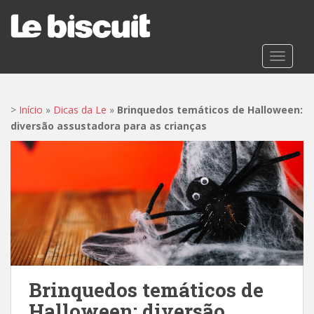
S
k
i
p
TOGGLE
t
o
m
>
Início
»
Dicas da Le
»
Brinquedos temáticos de Halloween:
a
diversão assustadora para as crianças
i
n
c
o
n
t
e
n
t
Brinquedos temáticos de
Halloween: diversão