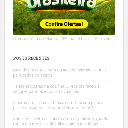
Ofertas Copa do Mundo 2026 na Le biscuit. Aproveite!
POSTS RECENTES
Guia de presentes para o Dia dos Pais: ideias úteis
para todos os estilos
Férias escolares na cozinha: 5 receitas fáceis e
seguras para fazer com as crianças
Cinema em casa nas férias: como fazer a pipoca
perfeita usando eletroportáteis modernos?
Antecipe a volta às aulas: como organizar o guarda-
roupa e a mochilas dos filhos ainda nas férias