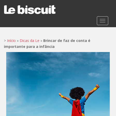
S
k
i
p
TOGGLE
t
o
m
>
Início
»
Dicas da Le
»
Brincar de faz de conta é
a
importante para a infância
i
n
c
o
n
t
e
n
t