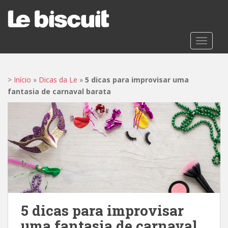
S
k
i
p
TOGGLE
t
o
m
>
Início
»
Dicas da Le
»
5 dicas para improvisar uma
a
fantasia de carnaval barata
i
n
c
o
n
t
e
n
t
5 dicas para improvisar
uma fantasia de carnaval